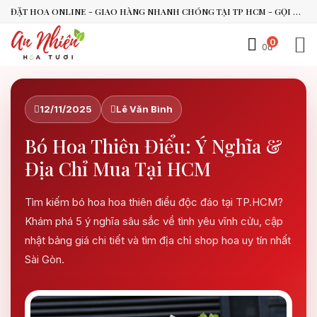
ĐẶT HOA ONLINE - GIAO HÀNG NHANH CHÓNG TẠI TP HCM - GỌI NGAY 0938.494.119 HOẶC 0899.492.909
0
0đ
An Nhiên Flowers
12/11/2025
Lê Văn Bình
Tư vấn nhanh trong vài phút
Bó Hoa Thiên Điểu: Ý Nghĩa &
Chào bạn, mình có thể hỗ trợ chọn hoa theo dịp nào?
Địa Chỉ Mua Tại HCM
Vừa xong
Bạn có thể để lại yêu cầu, mình sẽ phản hồi sớm.
Tìm kiếm bó hoa hoa thiên điểu độc đáo tại TP.HCM?
Khám phá 5 ý nghĩa sâu sắc về tình yêu vĩnh cửu, cập
nhật bảng giá chi tiết và tìm địa chỉ shop hoa uy tín nhất
Sài Gòn.