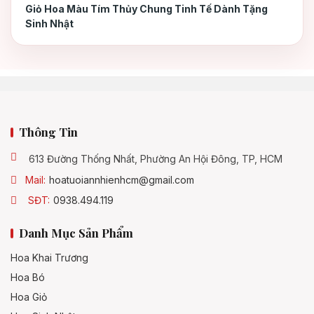
Giỏ Hoa Màu Tím Thủy Chung Tinh Tế Dành Tặng
Sinh Nhật
Tiêu chí lựa chọn shop hoa uy tín tại Sài
4.1
Gòn
Khám phá các mẫu bó hoa hoa thiên điểu
4.2
sang trọng nhất
Thông Tin
Kết luận
5.
613 Đường Thống Nhất, Phường An Hội Đông, TP, HCM
Mail:
hoatuoiannhienhcm@gmail.com
SĐT:
0938.494.119
Danh Mục Sản Phẩm
Hoa Khai Trương
Hoa Bó
Hoa Giỏ