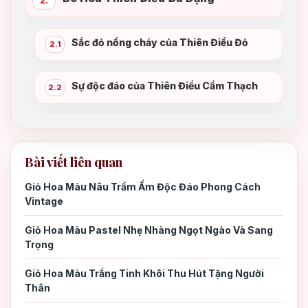
2.
Sắc đỏ nồng cháy của Thiên Điểu Đỏ
2.1
Sự độc đáo của Thiên Điểu Cẩm Thạch
2.2
Giá Bó Hoa Thiên Điểu: Cập Nhật Chi
3.
Tiết Nhất
Bài viết liên quan
Giỏ Hoa Màu Nâu Trầm Ấm Độc Đáo Phong Cách
Các yếu tố ảnh hưởng đến giá
3.1
Vintage
Giỏ Hoa Màu Pastel Nhẹ Nhàng Ngọt Ngào Và Sang
Bảng giá tham khảo tại TP.HCM
3.2
Trọng
Giỏ Hoa Màu Trắng Tinh Khôi Thu Hút Tặng Người
Mua Bó Hoa Thiên Điểu Chuẩn Đẹp Ở
4.
Thân
Đâu Tại TP.HCM?