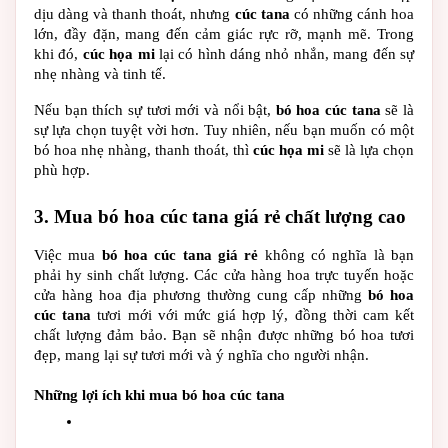
dịu dàng và thanh thoát, nhưng 
cúc tana
 có những cánh hoa 
lớn, đầy đặn, mang đến cảm giác rực rỡ, mạnh mẽ. Trong 
khi đó, 
cúc họa mi
 lại có hình dáng nhỏ nhắn, mang đến sự 
nhẹ nhàng và tinh tế.
Nếu bạn thích sự tươi mới và nổi bật, 
bó hoa cúc tana
 sẽ là 
sự lựa chọn tuyệt vời hơn. Tuy nhiên, nếu bạn muốn có một 
bó hoa nhẹ nhàng, thanh thoát, thì 
cúc họa mi
 sẽ là lựa chọn 
phù hợp.
3. Mua bó hoa cúc tana giá rẻ chất lượng cao
Việc mua 
bó hoa cúc tana giá rẻ
 không có nghĩa là bạn 
phải hy sinh chất lượng. Các cửa hàng hoa trực tuyến hoặc 
cửa hàng hoa địa phương thường cung cấp những 
bó hoa 
cúc tana
 tươi mới với mức giá hợp lý, đồng thời cam kết 
chất lượng đảm bảo. Bạn sẽ nhận được những bó hoa tươi 
đẹp, mang lại sự tươi mới và ý nghĩa cho người nhận.
Những lợi ích khi mua bó hoa cúc tana