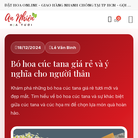
ĐẶT HOA ONLINE - GIAO HÀNG NHANH CHÓNG TẠI TP HCM - GỌI NGAY 0938.494.119 HOẶC 0899.492.909
0
0đ
An Nhiên Flowers
Tư vấn nhanh trong vài phút
18/12/2024
Lê Văn Bình
Chào bạn, mình có thể hỗ trợ chọn hoa theo dịp nào?
Bó hoa cúc tana giá rẻ và ý
Vừa xong
nghĩa cho người thân
Bạn có thể để lại yêu cầu, mình sẽ phản hồi sớm.
Khám phá những bó hoa cúc tana giá rẻ tươi mới và
đẹp mắt. Tìm hiểu về bó hoa cúc tana và sự khác biệt
giữa cúc tana và cúc họa mi để chọn lựa món quà hoàn
hảo.